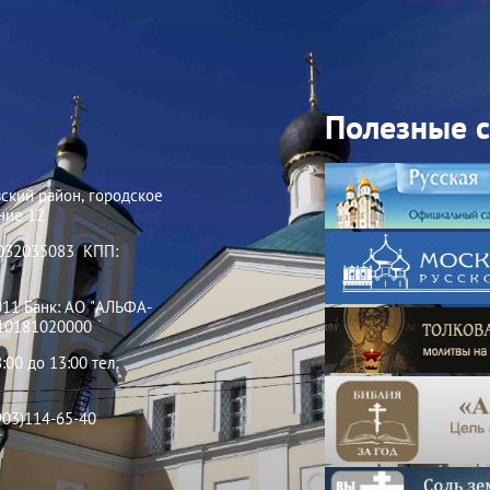
Полезные 
ский район, городское
ние 12
5032035083 КПП:
011 Банк: АО "АЛЬФА-
010181020000
:00 до 13:00 тел.
903)114-65-40