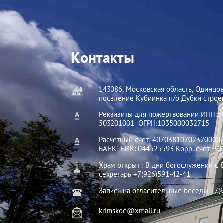
Контакты
143086, Московская область, Одинцов
поселение Кубиинка п/о Дубки строе
Реквизиты для пожертвований ИНН:
503201001 ОГРН:1035000032715
Расчетный счет: 40703810702320000
БАНК" БИК: 044525593 Корр. счет: 3
Храм открыт : В дни богослужений с 8
секретарь +7(926)591-42-41
Запись на огласительные беседы +7(
krimskoe@xmail.ru