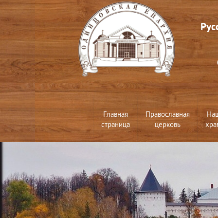
Рус
Главная
Православная
На
страница
церковь
хра