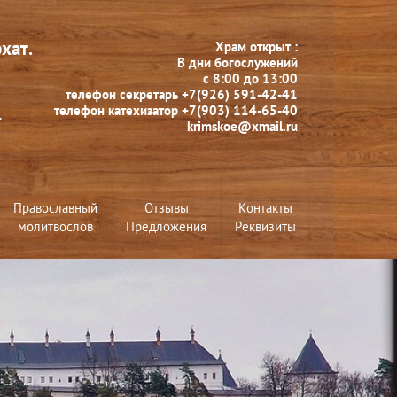
хат.
Храм открыт :
В дни богослужений
с 8:00 до 13:00
телефон секретарь +7(926) 591-42-41
телефон катехизатор +7(903) 114-65-40
.
krimskoe@xmail.ru
Православный
Отзывы
Контакты
молитвослов
Предложения
Реквизиты